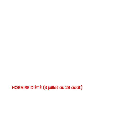
Siège social
7175, rue Marion, bureau 310
Trois-Rivières (Québec) G9A 5Z9
Heures d’ouverture
Lundi au vendredi
AM : 8 h 30 à 12 h 00
PM : 13 h 00 à 16 h 30
HORAIRE D’ÉTÉ (3 juillet au 28 août)
Lundi au jeudi
8 h 30 à 12 h 00 et
13 h 00 à 16 h 30
Vendredi
8 h 30 à 12 h 00