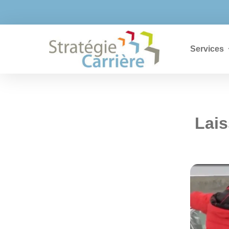


info@strategiecarriere.com
819 373-1
Services
Lais