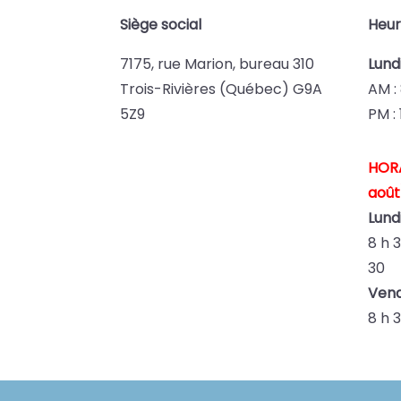
Siège social
Heur
7175, rue Marion, bureau 310
Lund
Trois-Rivières (Québec) G9A
AM : 
5Z9
PM : 
HORA
août
Lundi
8 h 
30
Vend
8 h 3