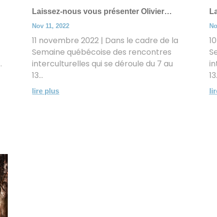
Laissez-nous vous présenter Olivier…
L
Nov 11, 2022
No
11 novembre 2022 | Dans le cadre de la
10
Semaine québécoise des rencontres
S
.
interculturelles qui se déroule du 7 au
in
13...
13.
lire plus
li