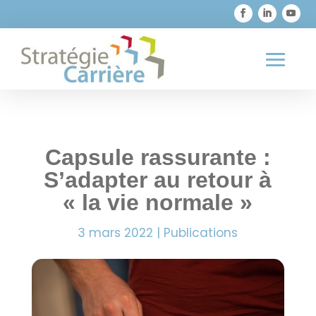

819 373-1726
Capsule rassurante :
S’adapter au retour à
« la vie normale »
3 mars 2022
|
Publications