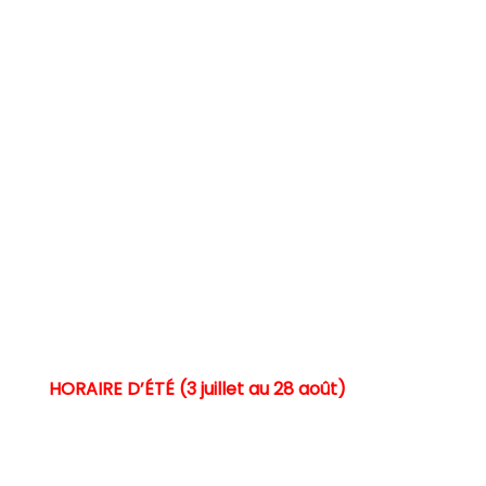
Siège social
7175, rue Marion, bureau 310
Trois-Rivières (Québec) G9A 5Z9
Heures d’ouverture
Lundi au vendredi
AM : 8 h 30 à 12 h 00
PM : 13 h 00 à 16 h 30
HORAIRE D’ÉTÉ (3 juillet au 28 août)
Lundi au jeudi
8 h 30 à 12 h 00 et
13 h 00 à 16 h 30
Vendredi