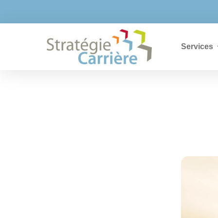


info@strategiecarriere.com
819 373-1
Services