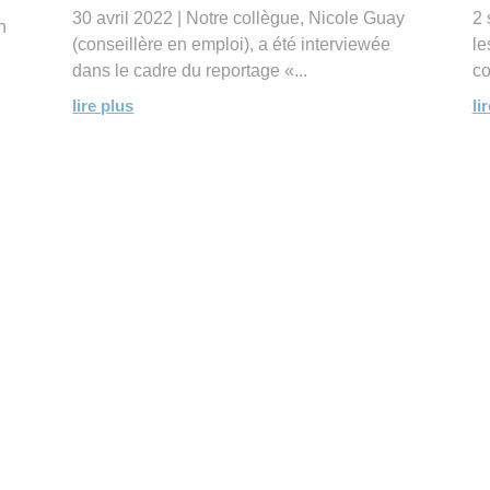
30 avril 2022 | Notre collègue, Nicole Guay
2 
n
(conseillère en emploi), a été interviewée
le
dans le cadre du reportage «...
co
lire plus
li